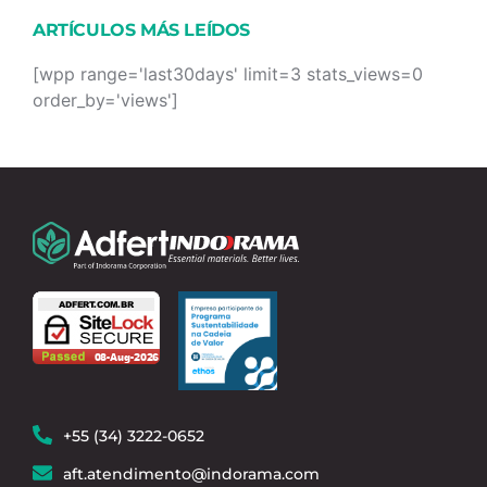
ARTÍCULOS MÁS LEÍDOS
[wpp range='last30days' limit=3 stats_views=0
order_by='views']
+55 (34) 3222-0652
aft.atendimento@indorama.com